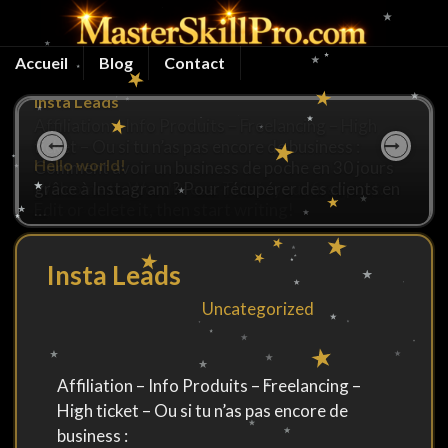
Accueil
Blog
Contact
Insta Leads
Affiliation – Info Produits – Freelancing – High
ticket – Ou si tu n’as pas encore de business :
Comment avoir un business de poche en 30 jours
Previous
Next
grâce à Instagram ? Pour récupérer des clients en
Bienvenue !
…
Insta Leads
De
dans la catégorie
Uncategorized
Affiliation – Info Produits – Freelancing –
High ticket – Ou si tu n’as pas encore de
business :