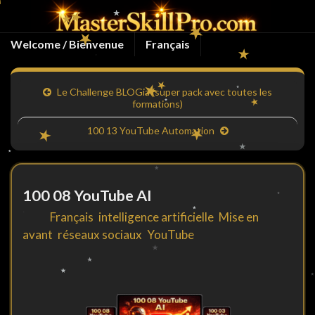
Welcome / Bienvenue
Français
Le Challenge BLOGia (super pack avec toutes les
formations)
100 13 YouTube Automation
100 08 YouTube AI
By
in
Français
,
intelligence artificielle
,
Mise en
avant
,
réseaux sociaux
,
YouTube