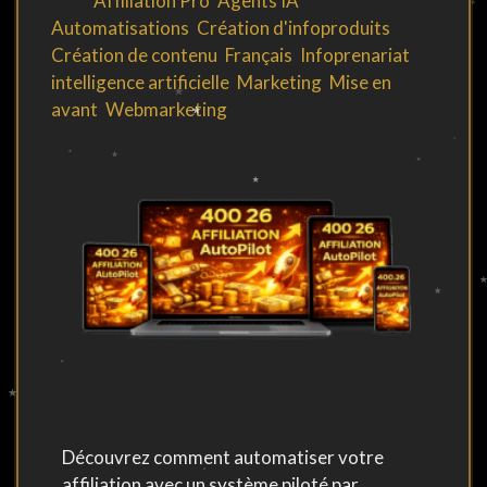
By
in
Affiliation Pro
,
Agents IA
,
Automatisations
,
Création d'infoproduits
,
Création de contenu
,
Français
,
Infoprenariat
,
intelligence artificielle
,
Marketing
,
Mise en
avant
,
Webmarketing
Découvrez comment automatiser votre
affiliation avec un système piloté par