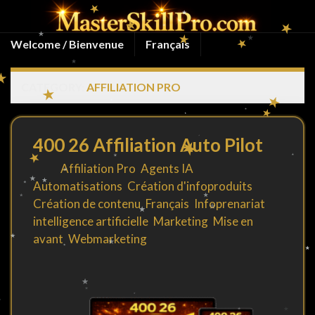
Welcome / Bienvenue
Français
CATEGORY:
AFFILIATION PRO
400 26 Affiliation Auto Pilot
By
in
Affiliation Pro
,
Agents IA
,
Automatisations
,
Création d'infoproduits
,
Création de contenu
,
Français
,
Infoprenariat
,
intelligence artificielle
,
Marketing
,
Mise en
avant
,
Webmarketing