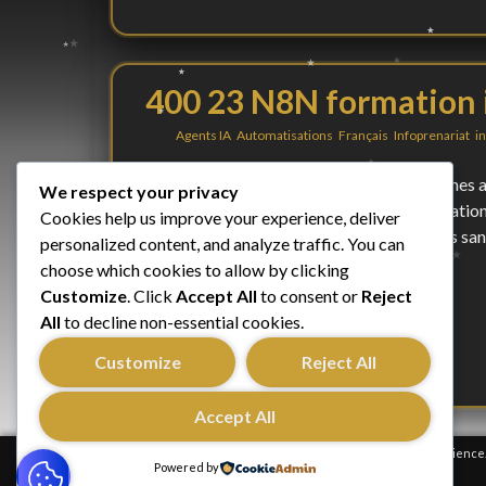
400 23 N8N formation 
By
in
Agents IA
,
Automatisations
,
Français
,
Infoprenariat
,
in
Découvrez comment automatiser vos tâches avec
We respect your privacy
de workflows efficaces.Maîtrisez l’installat
Cookies help us improve your experience, deliver
complète pour automatiser votre business san
personalized content, and analyze traffic. You can
choose which cookies to allow by clicking
Customize
. Click
Accept All
to consent or
Reject
All
to decline non-essential cookies.
Customize
Reject All
Accept All
We use analytics cookies to improve your browsing experience
Powered by
Reject
Accept