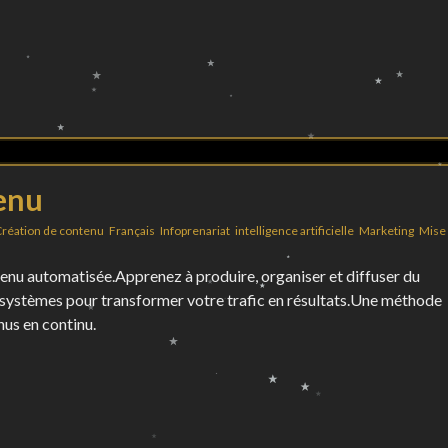
tenu
réation de contenu
,
Français
,
Infoprenariat
,
intelligence artificielle
,
Marketing
,
Mise 
u automatisée.Apprenez à produire, organiser et diffuser du
 systèmes pour transformer votre trafic en résultats.Une méthode
us en continu.